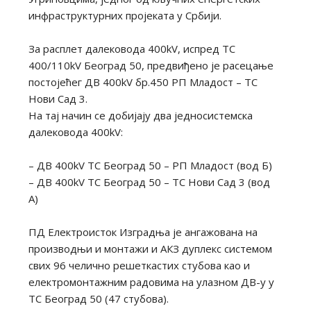
инфраструктурних пројеката у Србији.
За расплет далековода 400kV, испред ТС
400/110kV Београд 50, предвиђено је расецање
постојећег ДВ 400kV бр.450 РП Младост – ТС
Нови Сад 3.
На тај начин се добијају два једносистемска
далековода 400kV:
– ДВ 400kV ТС Београд 50 – РП Младост (вод Б)
– ДВ 400kV ТС Београд 50 – ТС Нови Сад 3 (вод
А)
ПД Електроисток Изградња је ангажована на
производњи и монтажи и АКЗ дуплекс системом
свих 96 челично решеткастих стубова као и
електромонтажним радовима на улазном ДВ-у у
ТС Београд 50 (47 стубова).