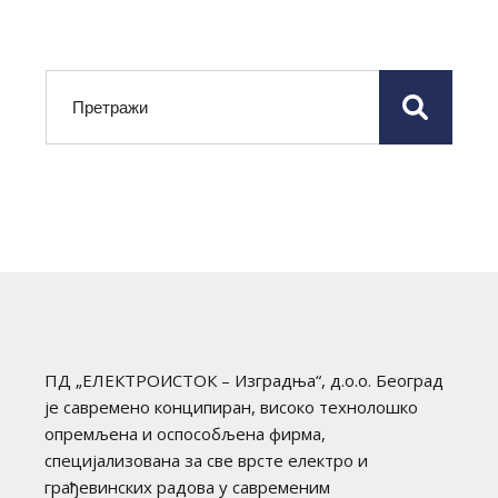
Претрага
ПД „ЕЛЕКТРОИСТОК – Изградња“, д.о.о. Београд
је савремено конципиран, високо технолошко
опремљена и оспособљена фирма,
специјализована за све врсте електро и
грађевинских радова у савременим