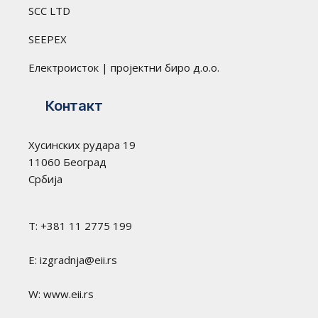
SCC LTD
SEEPEX
Електроисток | пројектни биро д.о.о.
Контакт
Хусинских рудара 19
11060 Београд
Србија
T: +381 11 2775 199
E: izgradnja@eii.rs
W: www.eii.rs