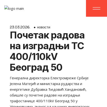
Skip
to
the
content
23.
03.
2026.
новости
Почетак радова
на изградњи ТС
400/110kV
Београд 50
Генерална директорка Електромреже Србије
Јелена Матејић и министарка рударства и
енергетике Дубравка Ђедовић Хандановић,
обишле су почетне радове на изградњи
трафостанице 400/110kV Београд 50 у
Угриновцима, једног од кључних енергетских