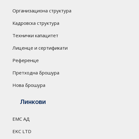
Организациона структура
Кадровска структура
Технички капацитет
Лиценце и сертификати
Референце
Претходна брошура
Нова брошура
Линкови
ЕМС АД
EKC LTD