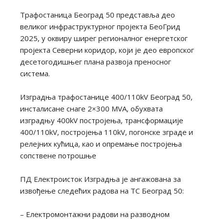
Трафостаница Београд 50 представља део
великог инфраструктурног пројекта БеоГрид
2025, у оквиру ширег регионалног енергетског
пројекта Северни коридор, који је део европског
десетогодишњег плана развоја преносног
система.
Изградња трафостанице 400/110kV Београд 50,
инсталисане снаге 2×300 MVA, обухвата
изградњу 400kV постројења, трансформације
400/110kV, постројења 110kV, погонске зграде и
релејних кућица, као и опремање постројења
сопствене потрошње
ПД Електроисток Изградња је ангажована за
извођење следећих радова на ТС Београд 50:
– Електромонтажни радови на разводном