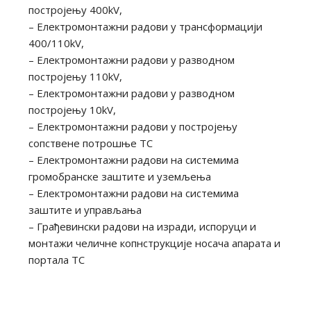
постројењу 400kV,
– Електромонтажни радови у трансформацији
400/110kV,
– Електромонтажни радови у разводном
постројењу 110kV,
– Електромонтажни радови у разводном
постројењу 10kV,
– Електромонтажни радови у постројењу
сопствене потрошње ТС
– Електромонтажни радови на системима
громобранске заштите и уземљења
– Електромонтажни радови на системима
заштите и управљања
– Грађевински радови на изради, испоруци и
монтажи челичне копнструкције носача апарата и
портала ТС