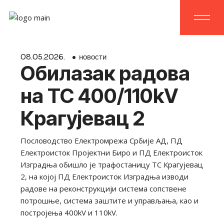
Skip
to
the
content
08.
05.
2026.
новости
Обилазак радова
на ТС 400/110kV
Крагујевац 2
Пословодство Електромрежа Србије АД, ПД
Електроисток Пројектни Биро и ПД Електроисток
Изградња обишло је трафостаницу ТС Крагујевац
2, на којој ПД Електроисток Изградња изводи
радове на реконструкцији система сопствене
потрошње, система заштите и управљања, као и
постројења 400kV и 110kV.