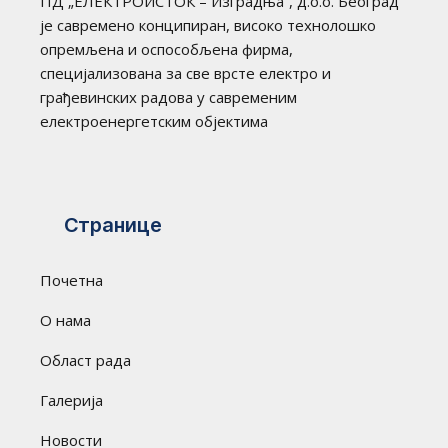
ПД „ЕЛЕКТРОИСТОК – Изградња“, д.о.о. Београд
је савремено конципиран, високо технолошко
опремљена и оспособљена фирма,
специјализована за све врсте електро и
грађевинских радова у савременим
електроенергетским објектима
Странице
Почетна
О нама
Област рада
Галерија
Новости