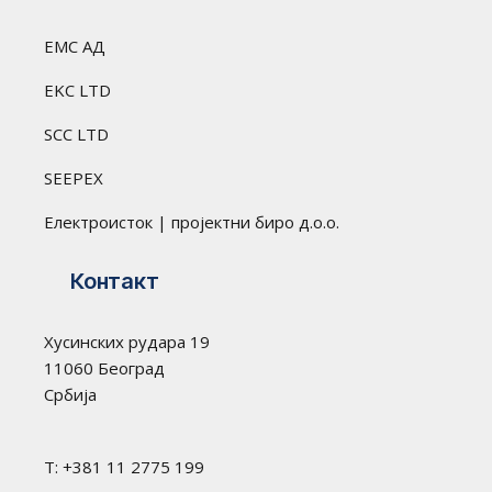
ЕМС АД
EKC LTD
SCC LTD
SEEPEX
Електроисток | пројектни биро д.о.о.
Контакт
Хусинских рудара 19
11060 Београд
Србија
T: +381 11 2775 199