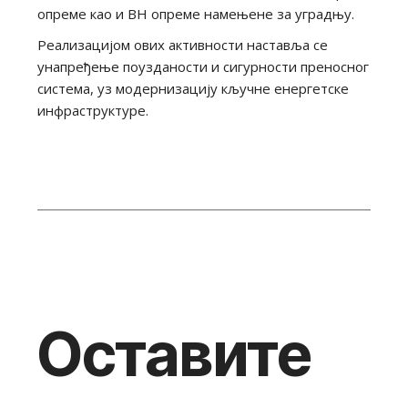
опреме као и ВН опреме намењене за уградњу.
Реализацијом ових активности наставља се
унапређење поузданости и сигурности преносног
система, уз модернизацију кључне енергетске
инфраструктуре.
Оставите