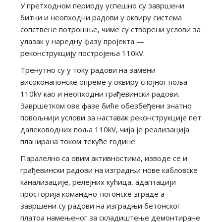
У претходном периоду успешно су завршени
битни и неопходни радови у оквиру система
сопствене потрошње, чиме су створени услови за
улазак у наредну фазу пројекта —
реконструкцију постројења 110kV.
Тренутно су у току радови на замени
високонапонске опреме у оквиру спојног поља
110kV као и неопходни грађевински радови.
Завршетком ове фазе биће обезбеђени знатно
повољнији услови за наставак реконструкције пет
далеководних поља 110kV, чија је реализација
планирана током текуће године.
Паралелно са овим активностима, изводе се и
грађевински радови на изградњи нове кабловске
канализације, релејних кућица, адаптацији
просторија командно-погонске зграде а
завршени су радови на изградњи бетонског
платоа намењеног за складиштење демонтиране